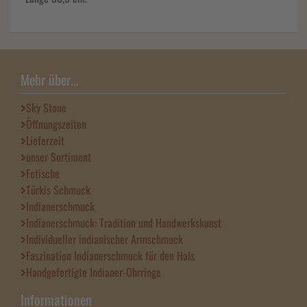
Mehr über...
Sky Stone
Öffnungszeiten
Lieferzeit
unser Sortiment
Fetische
Türkis Schmuck
Indianerschmuck
Indianerschmuck: Tradition und Handwerkskunst
Individueller indianischer Armschmuck
Faszination Indianerschmuck für den Hals
Handgefertigte Indianer-Ohrringe
Informationen