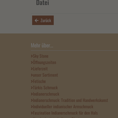
Datei
Zurück
Mehr über...
Sky Stone
Öffnungszeiten
Lieferzeit
unser Sortiment
Fetische
Türkis Schmuck
Indianerschmuck
Indianerschmuck: Tradition und Handwerkskunst
Individueller indianischer Armschmuck
Faszination Indianerschmuck für den Hals