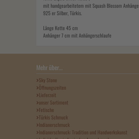
mit handgearbeitetem mit Squash Blossom Anhänge
925 er Silber, Türkis.
Länge Kette 45 cm
Anhänger 7 cm mit Anhängerschlaufe
Mehr über...
Sky Stone
Öffnungszeiten
Lieferzeit
unser Sortiment
Fetische
Türkis Schmuck
Indianerschmuck
Indianerschmuck: Tradition und Handwerkskunst