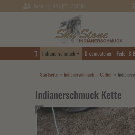
Beratung +49 (0)711-354584
Indianerschmuck
Dreamcatcher
Feder & 
Startseite
»
Indianerschmuck
»
Collier
»
Indianer
Indianerschmuck Kette