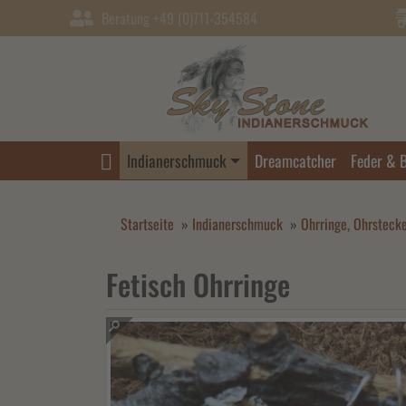
Beratung +49 (0)711-354584
Indianerschmuck
Dreamcatcher
Feder & 
Startseite
»
Indianerschmuck
»
Ohrringe, Ohrsteck
Fetisch Ohrringe