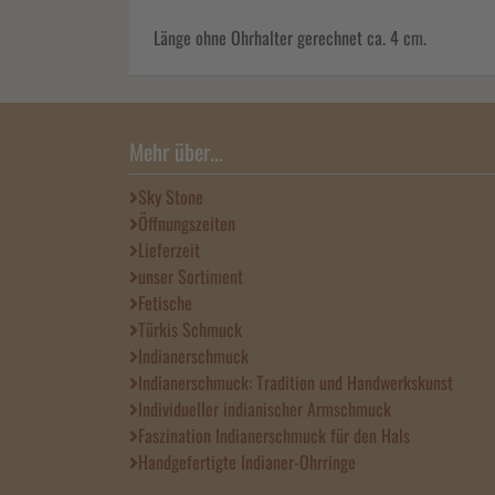
Länge ohne Ohrhalter gerechnet ca. 4 cm.
Mehr über...
Sky Stone
Öffnungszeiten
Lieferzeit
unser Sortiment
Fetische
Türkis Schmuck
Indianerschmuck
Indianerschmuck: Tradition und Handwerkskunst
Individueller indianischer Armschmuck
Faszination Indianerschmuck für den Hals
Handgefertigte Indianer-Ohrringe