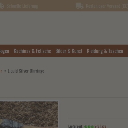
Schnelle Lieferung
Kostenloser Versand (DE) 
Bogen
Kachinas & Fetische
Bilder & Kunst
Kleidung & Taschen
er
»
Liquid Silver Ohrringe
Lieferzeit:
2-3 Tage