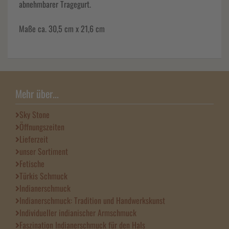
abnehmbarer Tragegurt.
Maße ca. 30,5 cm x 21,6 cm
Mehr über...
Sky Stone
Öffnungszeiten
Lieferzeit
unser Sortiment
Fetische
Türkis Schmuck
Indianerschmuck
Indianerschmuck: Tradition und Handwerkskunst
Individueller indianischer Armschmuck
Faszination Indianerschmuck für den Hals