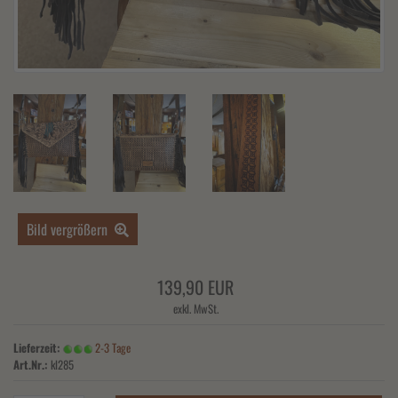
Bild vergrößern
139,90 EUR
exkl. MwSt.
Lieferzeit:
2-3 Tage
Art.Nr.:
kl285