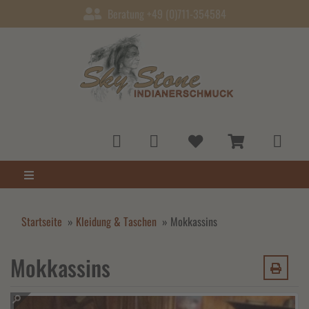
Beratung +49 (0)711-354584
Startseite
»
Kleidung & Taschen
»
Mokkassins
Mokkassins