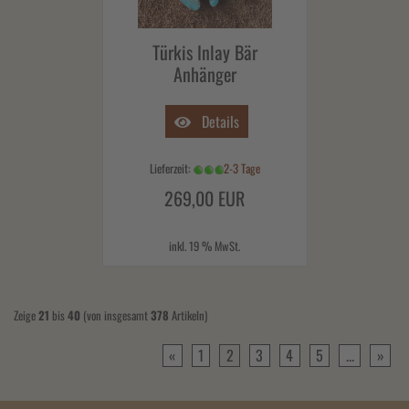
Türkis Inlay Bär
Anhänger
Details
Lieferzeit:
2-3 Tage
269,00 EUR
inkl. 19 % MwSt.
Zeige
21
bis
40
(von insgesamt
378
Artikeln)
«
1
2
3
4
5
...
»