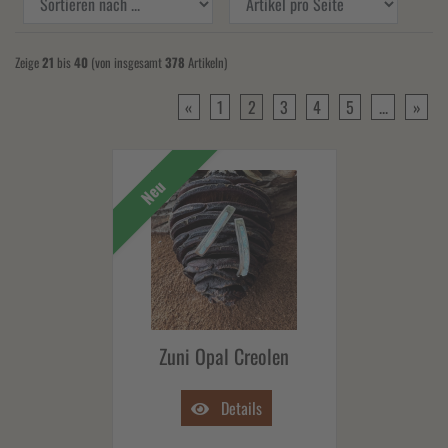
Zeige
21
bis
40
(von insgesamt
378
Artikeln)
«
1
2
3
4
5
...
»
Neu
Zuni Opal Creolen
Details